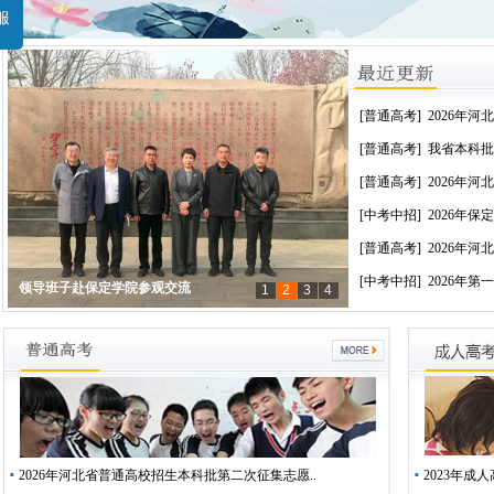
服
[普通高考]
2026年河
[普通高考]
我省本科批
[普通高考]
2026年河
[中考中招]
2026年保
[普通高考]
2026年河
[中考中招]
2026年第
1
2
3
4
市教育局陈英民局长和市教育考试院张晓霞院长视察主
领导班子赴保定学院参观交流
保定考试院·春日印象
领导班子赴保定学院参观交流
城区中考体育测试
2026年河北省普通高校招生本科批第二次征集志愿..
2023年成