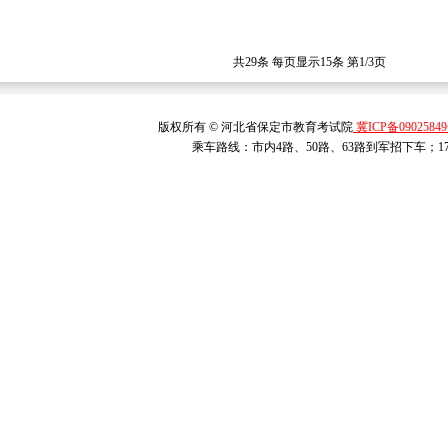
共29条 每页显示15条 第1/3页
版权所有 © 河北省保定市教育考试院
冀ICP备0902584
乘车路线：市内4路、50路、63路到军招下车；1