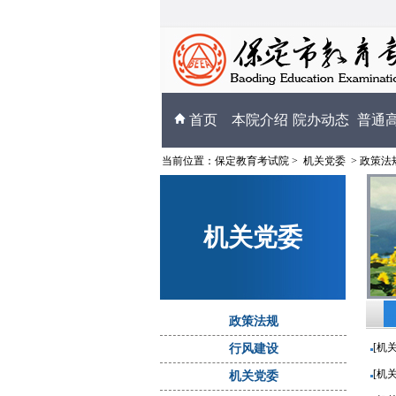
首页
本院介绍
院办动态
普通
当前位置：
保定教育考试院
>
机关党委
>
政策法
机关党委
政策法规
[机
行风建设
[机
机关党委