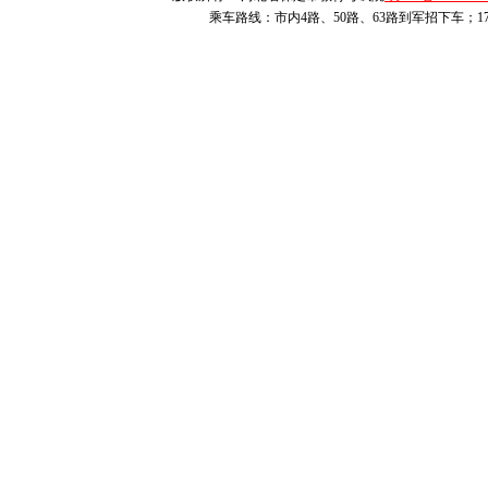
0612
保定市第二中
乘车路线：市内4路、50路、63路到军招下车；1
0613
北京市八一学校保
0614
保定市第四职业
0615
保定市第一中学
0616
保定师范附属学校
0617
保定市第二十二
0618
保定市职业技术教
0619
保定市第七中
0620
保定市女子职业中
0621
保定外国语学
0622
保定市第二十六
0623
保定市莲池区职教
0624
保定市第三中
0625
望都县第四中