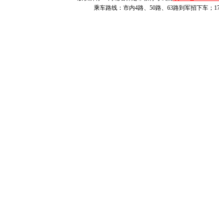
保存。
乘车路线：市内4路、50路、63路到军招下车；1
三、充分做好考
1. 合理规划赴
考生凭本人居民
具体地址（校区）
月19日22:00至
制。具体路段包括
路封闭南半幅允许
半幅道路封闭北半
松
”公众号），
请
少提前
1个小时到
考试的考生，由于
考生不得离开考试