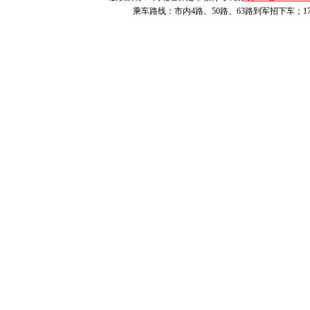
乘车路线：市内4路、50路、63路到军招下车；1
2.
考生登录本人账号