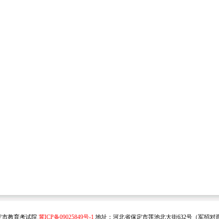
保定市教育考试院
冀ICP备09025849号-1
地址：河北省保定市莲池北大街632号（军招对