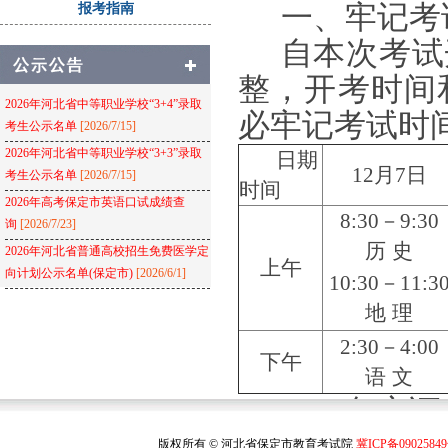
一、牢记考
报考指南
自本次考试
整，开考时间
2026年河北省中等职业学校“3+4”录取
必牢记考试时
考生公示名单
[2026/7/15]
2026年河北省中等职业学校“3+3”录取
日期
12月7日
考生公示名单
[2026/7/15]
时间
2026年高考保定市英语口试成绩查
8:30－9:30
询
[2026/7/23]
历
史
2026年河北省普通高校招生免费医学定
上午
向计划公示名单(保定市)
[2026/6/1]
10:30－11:3
地
理
2:30－4:00
下午
语 文
二、备齐证
考生凭本人
版权所有 © 河北省保定市教育考试院
冀ICP备0902584