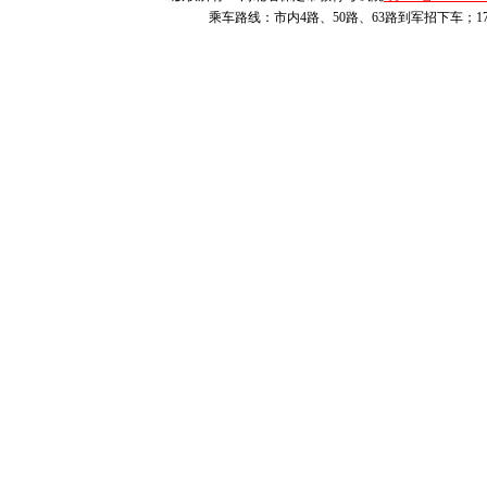
乘车路线：市内4路、50路、63路到军招下车；1
地点参加考试
除2B铅笔
尺、圆规、三
袋等规定的考
场。
三、配合入
考试实行“
受两次人工安
觉遵守安检规
作。手机等通
带入考试封闭
老师、家长保