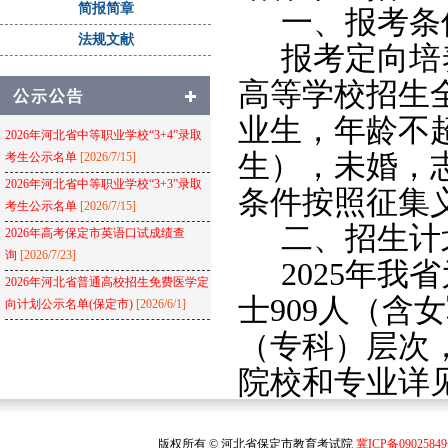
简报简章
一、报考条
法规文献
报考定向培
高等学校招生
业生，年龄不
2026年河北省中等职业学校“3+4”录取
生），未婚，
考生公示名单
[2026/7/15]
2026年河北省中等职业学校“3+3”录取
条件按照征集
考生公示名单
[2026/7/15]
二、招生计
2026年高考保定市英语口试成绩查
询
[2026/7/23]
2025
年我省
2026年河北省普通高校招生免费医学定
士
909
人（含女
向计划公示名单(保定市)
[2026/6/1]
（专科）层次
院校和专业详
河北省普通高
版权所有 © 河北省保定市教育考试院
冀ICP备0902584