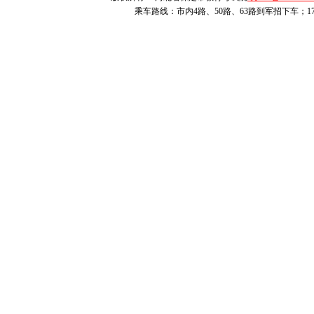
定向”。
乘车路线：市内4路、50路、63路到军招下车；1
三、招生组
定向培养军
招生全国统一
策。
（一）志愿
模式，设
1
次集
填报
1
所院校，
个专业服从调
志愿填报采
拟报考定向培
27
日
12
时，登
http://www.hebe