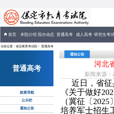
首页
本院介绍
院办动态
普通高考
成人高考
研究生考
当前位置：
保定教育考试院
>
普通高考
通知公告
河北省
普通高考
新闻来源：高考
近日，省征
《关于做好
202
政策导航
（冀征〔
2025
公示栏
培养军士招生
通知公告