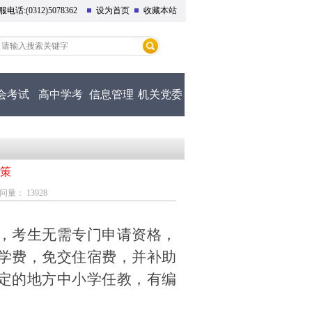
话:(0312)5078362
设为首页
收藏本站
会考试
高中学考
信息管理
机关党委
策
量： 13928
，考生无需专门申请资格，
学费，免交住宿费，并补助
定的地方中小学任教，有编