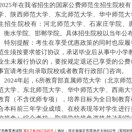
025年在我省招生的国家公费师范生招生院校有
学、陕西师范大学、东北师范大学、华中师范大
生招生院校有：
河北师范大学、
石家庄学院、
、衡水学院、邯郸学院。具体招生院校以当年公
特别提醒：考生在享受优惠政策的同时也应履
范生须按要求签订协议，承诺毕业后从事中小学
业生未履行协议的，要按规定退还已享受的公费
事宜请考生向录取院校或者教育行政部门咨询。
2024年起，6所教育部直属师范大学（北京师
范大学、东北师范大学、华中师范大学、西南大
教育（不含优师专项），培养目标为全日制教育
合本科前三年学业成绩、在校表现等对学生进行
称推免）综合考核，取得学校推免资格并达到学
免录取至本校全日制教育硕士专业学位研究生，
保定市教育考试院
冀ICP备09025849号-1
地址：河北省保定市莲池北大街632号（军招对