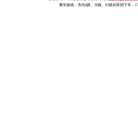
考试八类职
乘车路线：市内4路、50路、63路到军招下车；1
考试九类职
考试十类职
2.面向中
语文科目考
数学科目考
建筑类职业
机械类职业
农林类职业
畜牧兽医类
旅游类职业
学前教育类