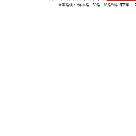
乘车路线：市内4路、50路、63路到军招下车；1
定市招生委员会
九年六月三十日