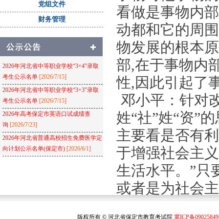
党组文件
看做是事物内部
财务管理
动都和它的周围
物发展的根本原
部,在于事物内
2026年河北省中等职业学校“3+4”录取
考生公示名单
[2026/7/15]
性,因此引起了
2026年河北省中等职业学校“3+3”录取
邓小平：针对
考生公示名单
[2026/7/15]
姓“社”姓“资”
2026年高考保定市英语口试成绩查
询
[2026/7/23]
主要看是否有利
2026年河北省普通高校招生免费医学定
于增强社会主义
向计划公示名单(保定市)
[2026/6/1]
生活水平。”只
或者是为社会主
于”的,肯定不
版权所有 © 河北省保定市教育考试院
冀ICP备0902584