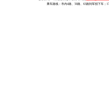
江泽民：贯彻“
乘车路线：市内4路、50路、63路到军招下车；1
俱进，核心在保
民。”具体而言
终保持与时俱进
发展的新境界；
务，不断开创现
地调动一切积极
力量；必须以改
体注入新活力。
《关于推进学习
一、充分认识
（一）建设学