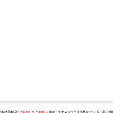
保定市教育考试院
冀ICP备09025849号-1
地址：河北省保定市莲池北大街632号（军招对