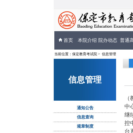
首页
本院介绍
院办动态
普通
当前位置：
保定教育考试院
>
信息管理
信息管理
（
中
通知公告
继
信息查询
控
规章制度
台