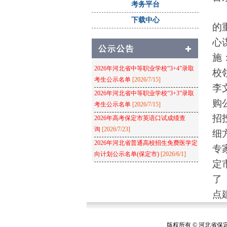
考务平台
下载中心
的
心
施
2026年河北省中等职业学校“3+4”录取
校
考生公示名单
[2026/7/15]
李
2026年河北省中等职业学校“3+3”录取
购
考生公示名单
[2026/7/15]
招
2026年高考保定市英语口试成绩查
询
[2026/7/23]
细
2026年河北省普通高校招生免费医学定
专
向计划公示名单(保定市)
[2026/6/1]
定
了
点
奠
场
版权所有 © 河北省