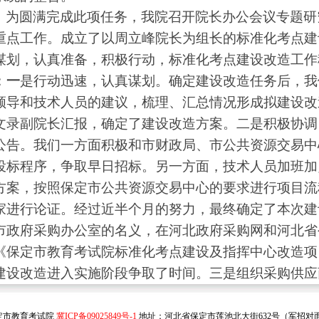
为圆满完成此项任务，我院召开院长办公会议专题研
重点工作。成立了以周立峰院长为组长的标准化考点建
谋划，认真准备，积极行动，标准化考点建设改造工作
：
一
是行动迅速，认真谋划。确定建设改造任务后，我
领导和技术人员的建议，梳理、汇总情况形成拟建设改
文录副院长汇报，确定了建设改造方案。二是积极协调
公告。我们一方面积极和市财政局、市公共资源交易中
投标程序，争取早日招标。另一方面，技术人员加班加
方案，按照保定市公共资源交易中心的要求进行项目流
家进行论证。经过近半个月的努力，最终确定了本次建
市政府采购办公室的名义，在河北政府采购网和河北省
《保定市教育考试院标准化考点建设及指挥中心改造项
建设改造进入实施阶段争取了时间。三是组织采购供应
定基础。为使采购供应商充分了解工程情况，4月23日
所进行了实地勘察，信息处负责同志通报了本次建设情
保定市教育考试院
冀ICP备09025849号-1
地址：河北省保定市莲池北大街632号（军招对