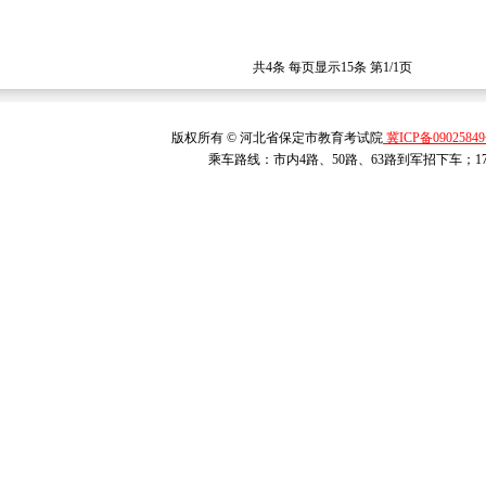
共4条 每页显示15条 第1/1页
版权所有 © 河北省保定市教育考试院
冀ICP备0902584
乘车路线：市内4路、50路、63路到军招下车；1