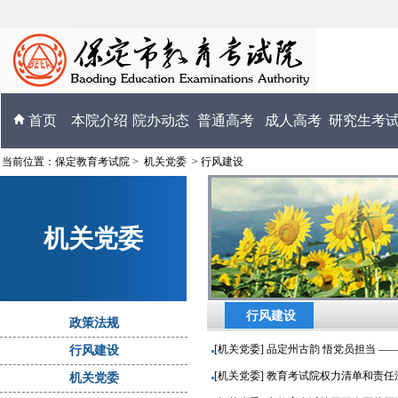
首页
本院介绍
院办动态
普通高考
成人高考
研究生考
当前位置：
保定教育考试院
>
机关党委
>
行风建设
机关党委
行风建设
政策法规
[机关党委] 品定州古韵 悟党员担当 
行风建设
[机关党委] 教育考试院权力清单和责任
机关党委