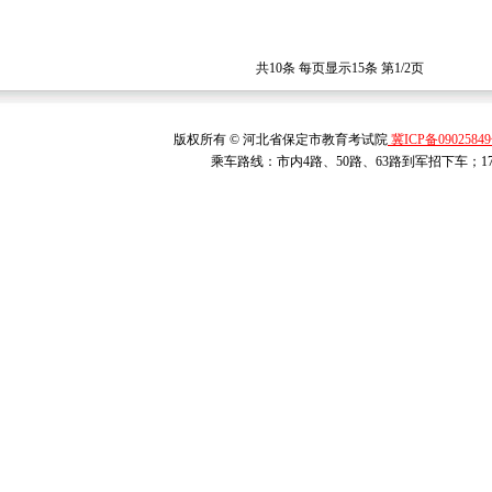
共10条 每页显示15条 第1/2页
版权所有 © 河北省保定市教育考试院
冀ICP备0902584
乘车路线：市内4路、50路、63路到军招下车；1